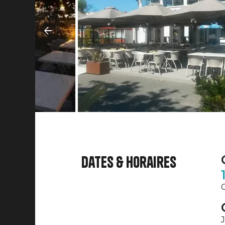
Dates & horaires
C
J