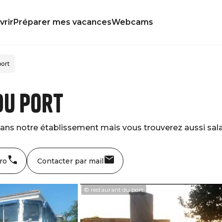
rir
Préparer mes vacances
Webcams
port
du port
dans notre établissement mais vous trouverez aussi salad
ro
Contacter par mail
© restaurant du port