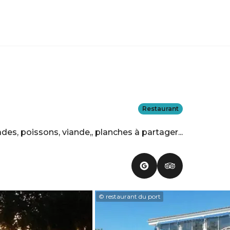
Restaurant
es, poissons, viande,, planches à partager...
© restaurant du port