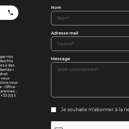
Nom
Adresse mail
 par nos
Message
des fins
ues à des
ibertés »
droit
i vous
tions vous
 : Office
Marennes -
+33 (0) 5
Je souhaite m’abonner à la ne