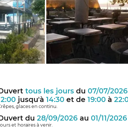
Ouvert
tous les jours
du
07/07/2026
12:00
jusqu'à
14:30
et de
19:00
à
22:
rêpes, glaces en continu.
Ouvert du
28/09/2026
au
01/11/2026
ours et horaires à venir.