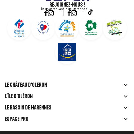
Rejoignez-nous !
Île d'Oléron
Bassin de Marennes
Le Château d'Oléron
Liens
L'île d'Oléron
rubriques
Le Bassin de Marennes
Espace Pro