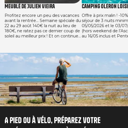
Meublé de Julien Vieira
Camping Oléron Lois
Profitez encore un peu des vacances
Offre à prix malin ! -10
avant la rentrée... Semaine spéciale du
séjour de 3 nuits mini
22 au 29 août 140€ la nuit au lieu de
05/05/2026 et le 03/07
180€, ne ratez pas ce dernier coup de
(hors weekend de l’Asc
soleil au meilleur prix ! Et on continue
au 16/05 inclus et Pen
avec l'offre de la rentrée : 125€ la nuit
24/05 inclus) et entre 
dès 4 nuits réservées minimun.
le 13/09/2026 sur l’en
locatifs. Offre valable pour toute
Image
réservation ferme effe
05/05/2026 et le 03/07
séjour de 3 nuits mini
de séjour, entre le 05/0
13/09/2026.
A pied ou à vélo, préparez votre