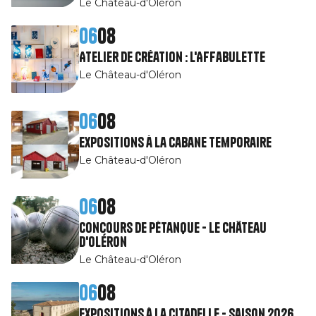
Le Château-d'Oléron
06
08
Atelier de création : l'Affabulette
Le Château-d'Oléron
06
08
Expositions à la cabane temporaire
Le Château-d'Oléron
06
08
Concours de Pétanque - Le Château
d'Oléron
Le Château-d'Oléron
06
08
Expositions à la citadelle - Saison 2026