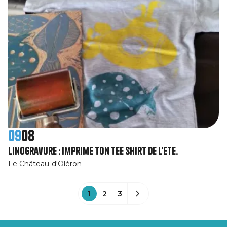
09
08
Linogravure : imprime ton tee shirt de l'été.
Le Château-d'Oléron
1
2
3