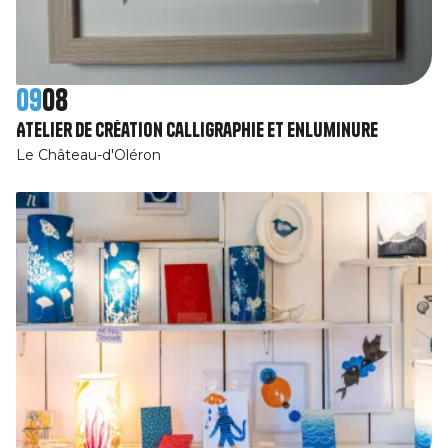
09
08
Atelier de création calligraphie et enluminure
Le Château-d'Oléron