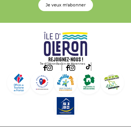
Je veux m'abonner
Rejoignez-nous !
Île d'Oléron
Bassin de Marennes