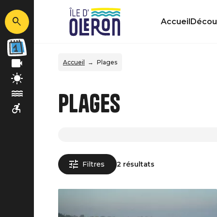
Accueil
Découv
Accueil
Plages
Plages
Filtres
2 résultats