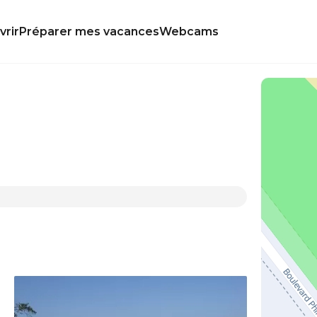
rir
Préparer mes vacances
Webcams