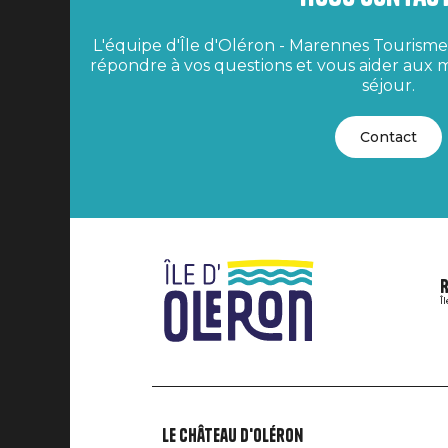
L'équipe d'Île d'Oléron - Marennes Tourisme 
répondre à vos questions et vous aider aux m
séjour.
Contact
R
Î
Le Château d'Oléron