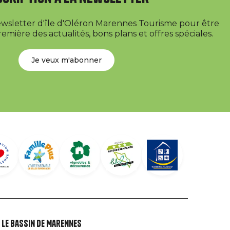
newsletter d'île d'Oléron Marennes Tourisme pour être
emière des actualités, bons plans et offres spéciales.
Je veux m'abonner
Le Bassin de Marennes