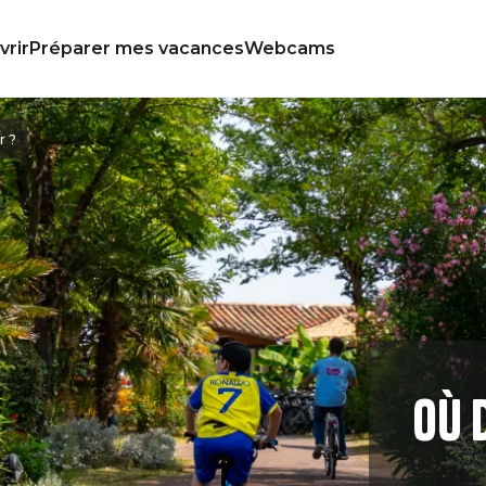
rir
Préparer mes vacances
Webcams
r ?
Où 