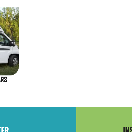
ars
ter
In