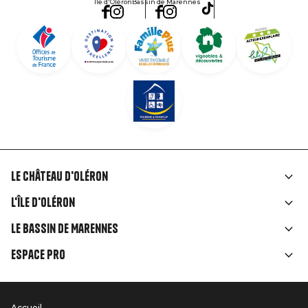
Île d'Oléron
Bassin de Marennes
Le Château d'Oléron
Liens
L'île d'Oléron
rubriques
Le Bassin de Marennes
Espace Pro
Accueil