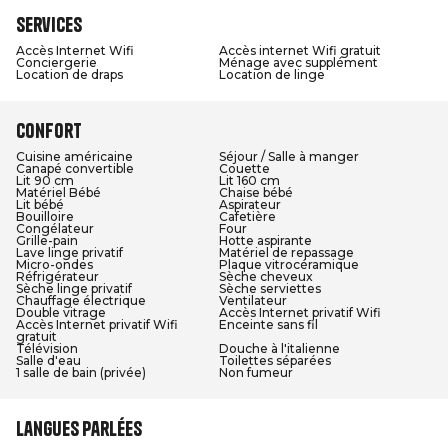
Services
Accès Internet Wifi
Accès internet Wifi gratuit
Conciergerie
Ménage avec supplément
Location de draps
Location de linge
Confort
Cuisine américaine
Séjour / Salle à manger
Canapé convertible
Couette
Lit 90 cm
Lit 160 cm
Matériel Bébé
Chaise bébé
Lit bébé
Aspirateur
Bouilloire
Cafetière
Congélateur
Four
Grille-pain
Hotte aspirante
Lave linge privatif
Matériel de repassage
Micro-ondes
Plaque vitrocéramique
Réfrigérateur
Sèche cheveux
Sèche linge privatif
Sèche serviettes
Chauffage électrique
Ventilateur
Double vitrage
Accès Internet privatif Wifi
Accès Internet privatif Wifi
Enceinte sans fil
gratuit
Télévision
Douche à l'italienne
Salle d'eau
Toilettes séparées
1 salle de bain (privée)
Non fumeur
Langues parlées