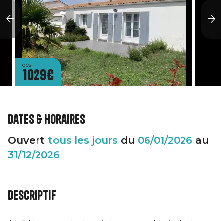
dès
1029€
Dates & horaires
Ouvert
tous les jours
du
06/01/2026
au
31/12/2026
Descriptif