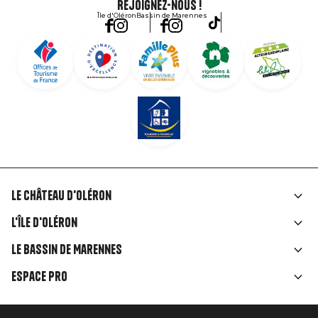
Rejoignez-nous !
Île d'Oléron
Bassin de Marennes
Le Château d'Oléron
Liens
L'île d'Oléron
rubriques
Le Bassin de Marennes
Espace Pro