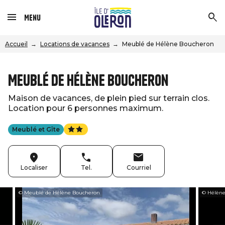
Menu
Accueil
Locations de vacances
Meublé de Hélène Boucheron
Meublé de Hélène Boucheron
Maison de vacances, de plein pied sur terrain clos.
Location pour 6 personnes maximum.
Meublé et Gîte
Localiser
Tel.
Courriel
© Meublé de Hélène Boucheron
© Hélèn