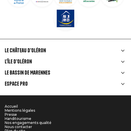
Le Château d'Oléron
Liens
L'île d'Oléron
rubriques
Le Bassin de Marennes
Espace Pro
Accueil
Menu
Mentions légales
Presse
Pied
Handitourisme
Nos engagements qualité
Nous contacter
Plan du site