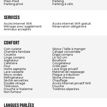
Plain-Pied
Parking
Parking privé
Parking à vélo
Services
Accès Internet Wifi
Accès internet Wifi gratuit
Ménage avec supplément
Réservation obligatoire
Animaux acceptés
Confort
Coin cuisine
Séjour / Salle à manger
Chambre familiale
Canapé convertible
Couette
Draps compris
Linge compris
Lit 140 cm
Aspirateur
Bouilloire
Cafetière
Congélateur
Four
Grille-pain
Hotte aspirante
Lave linge privatif
Lave vaisselle
Matériel de repassage
Micro-ondes
Plaque à induction
Réfrigérateur
Sèche cheveux
Sèche serviettes
Chauffage
Double vitrage
Accès Internet privatif Wifi
Télévision
Douche
Douche à l'italienne
Toilettes séparées
Non fumeur
Langues parlées