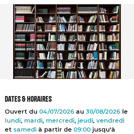
© pixabay
Dates & horaires
Ouvert du
04/07/2026
au
30/08/2026
le
lundi
,
mardi
,
mercredi
,
jeudi
,
vendredi
et
samedi
à partir de
09:00
jusqu'à