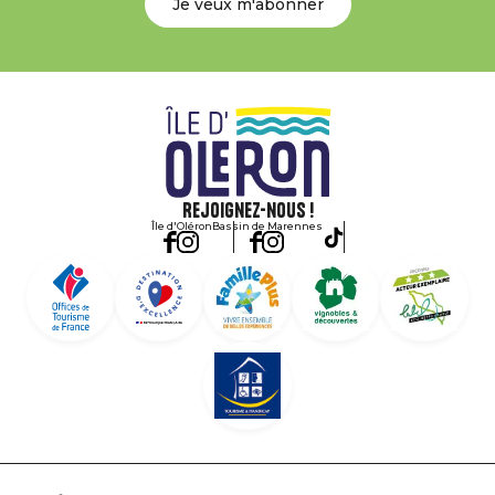
Je veux m'abonner
Rejoignez-nous !
Île d'Oléron
Bassin de Marennes