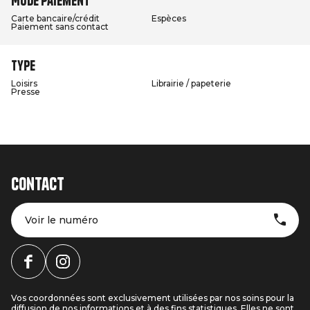
Mode paiement
Carte bancaire/crédit
Espèces
Paiement sans contact
Type
Loisirs
Librairie / papeterie
Presse
Contact
Voir le numéro
Vos coordonnées sont exclusivement utilisées par nos soins pour la
diffusion de nos informations et à des fins statistiques. Elles ne sont