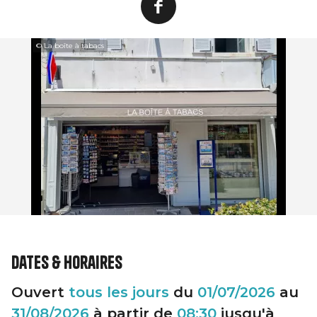
© La boîte à tabacs
Dates & horaires
Ouvert
tous les jours
du
01/07/2026
au
31/08/2026
à partir de
08:30
jusqu'à