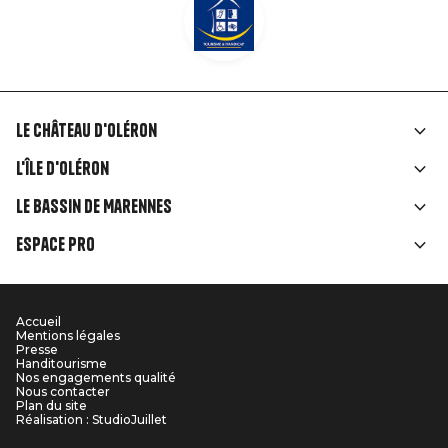
Le Château d'Oléron
Liens
L'île d'Oléron
rubriques
Le Bassin de Marennes
Espace Pro
Accueil
Menu
Mentions légales
Presse
Pied
Handitourisme
Nos engagements qualité
Nous contacter
de
Plan du site
Réalisation : StudioJuillet
page