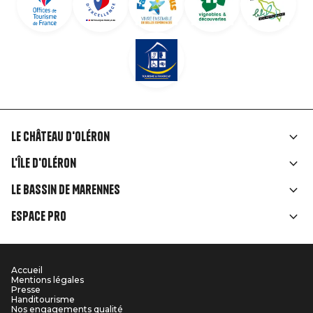
Le Château d'Oléron
Liens
L'île d'Oléron
rubriques
Le Bassin de Marennes
Espace Pro
Accueil
Menu
Mentions légales
Presse
Pied
Handitourisme
Nos engagements qualité