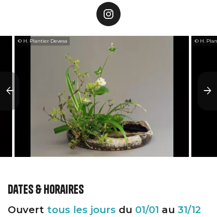
© H. Plantier Devesa
© H. Plan
Dates & horaires
Ouvert
tous les jours
du
01/01
au
31/12