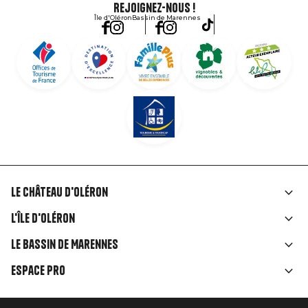
Rejoignez-nous !
Île d'Oléron
Bassin de Marennes
Le Château d'Oléron
Liens
L'île d'Oléron
rubriques
Le Bassin de Marennes
Espace Pro